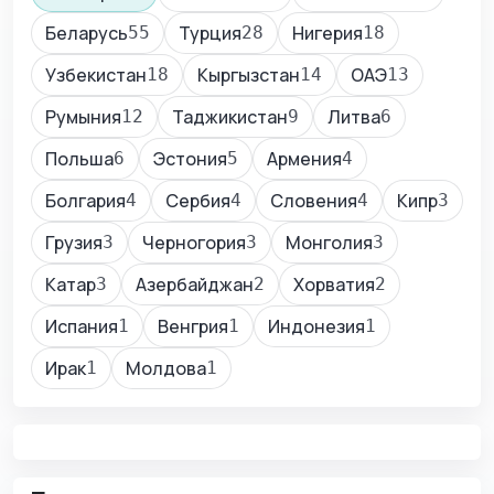
Беларусь
Турция
Нигерия
55
28
18
Узбекистан
Кыргызстан
ОАЭ
18
14
13
Румыния
Таджикистан
Литва
12
9
6
Польша
Эстония
Армения
6
5
4
Болгария
Сербия
Словения
Кипр
4
4
4
3
Грузия
Черногория
Монголия
3
3
3
Катар
Азербайджан
Хорватия
3
2
2
Испания
Венгрия
Индонезия
1
1
1
Ирак
Молдова
1
1