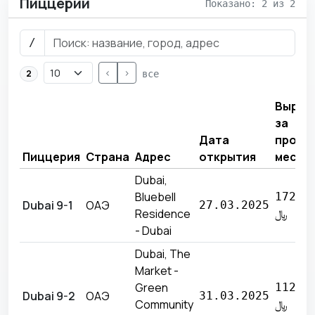
Пиццерии
Показано: 2 из 2
/
<
>
2
все
Выруч
за
Дата
прошл
Пиццерия
Страна
Адрес
открытия
месяц
Dubai,
Bluebell
172 9
Dubai 9-1
ОАЭ
27.03.2025
Residence
﷼
- Dubai
Dubai, The
Market -
Green
112 1
Dubai 9-2
ОАЭ
31.03.2025
Community
﷼