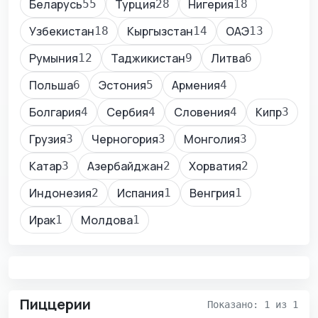
Беларусь
Турция
Нигерия
55
28
18
Узбекистан
Кыргызстан
ОАЭ
18
14
13
Румыния
Таджикистан
Литва
12
9
6
Польша
Эстония
Армения
6
5
4
Болгария
Сербия
Словения
Кипр
4
4
4
3
Грузия
Черногория
Монголия
3
3
3
Катар
Азербайджан
Хорватия
3
2
2
Индонезия
Испания
Венгрия
2
1
1
Ирак
Молдова
1
1
Пиццерии
Показано: 1 из 1