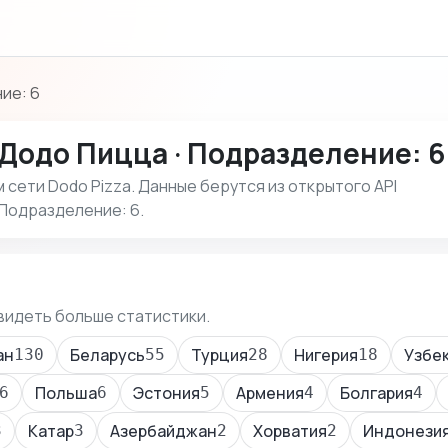
ие: 6
Додо Пицца · Подразделение: 6
сети Dodo Pizza. Данные берутся из открытого API
 Подразделение: 6.
видеть больше статистики.
ан
Беларусь
Турция
Нигерия
Узбе
130
55
28
18
Польша
Эстония
Армения
Болгария
6
6
5
4
4
Катар
Азербайджан
Хорватия
Индонези
3
3
2
2