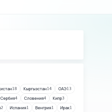
кистан
Кыргызстан
ОАЭ
18
14
13
Сербия
Словения
Кипр
4
4
3
я
Испания
Венгрия
Ирак
2
1
1
1