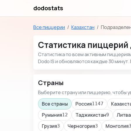
dodostats
Все пиццерии
Казахстан
Подразделен
Статистика пиццерий 
Статистика по всем активным пиццериям 
Dodo IS и обновляются каждые 30 минут.
Страны
Выберите страну или пиццерию, чтобы у
Все страны
Россия
Казахст
1147
Румыния
Таджикистан
Литва
12
9
Грузия
Черногория
Монголия
3
3