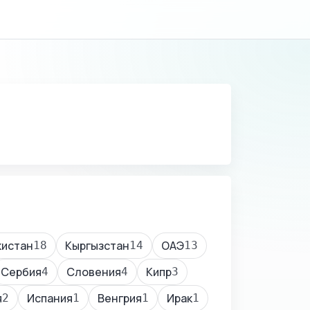
кистан
Кыргызстан
ОАЭ
18
14
13
Сербия
Словения
Кипр
4
4
3
я
Испания
Венгрия
Ирак
2
1
1
1