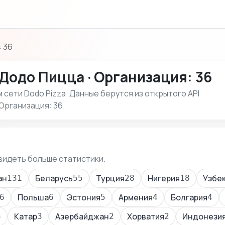
 36
Додо Пицца · Организация: 36
сети Dodo Pizza. Данные берутся из открытого API
Организация: 36.
видеть больше статистики.
ан
Беларусь
Турция
Нигерия
Узбе
131
55
28
18
Польша
Эстония
Армения
Болгария
6
6
5
4
4
Катар
Азербайджан
Хорватия
Индонези
3
3
2
2