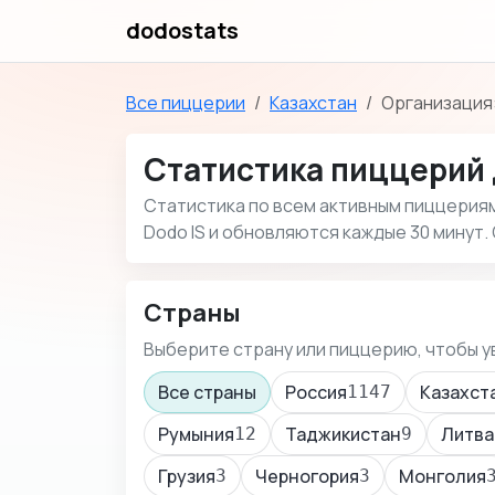
dodostats
Все пиццерии
Казахстан
Организация:
Статистика пиццерий 
Статистика по всем активным пиццериям 
Dodo IS и обновляются каждые 30 минут. 
Страны
Выберите страну или пиццерию, чтобы у
Все страны
Россия
Казахст
1147
Румыния
Таджикистан
Литва
12
9
Грузия
Черногория
Монголия
3
3