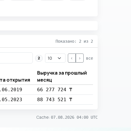
Показано: 2 из 2
<
>
2
все
Выручка за прошлый
та открытия
месяц
.06.2019
66 277 724 ₸
.05.2023
88 743 521 ₸
Cache
:
07.08.2026 04:00 UTC