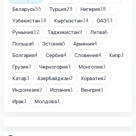
Беларусь
Турция
Нигерия
55
28
18
Узбекистан
Кыргызстан
ОАЭ
18
14
13
Румыния
Таджикистан
Литва
12
9
6
Польша
Эстония
Армения
6
5
4
Болгария
Сербия
Словения
Кипр
4
4
4
3
Грузия
Черногория
Монголия
3
3
3
Катар
Азербайджан
Хорватия
3
2
2
Индонезия
Испания
Венгрия
2
1
1
Ирак
Молдова
1
1