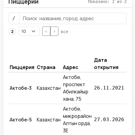
Пиццерии
Показано: 2 из 2
/
<
>
2
все
Вы
за
Дата
пр
Пиццерия
Страна
Адрес
открытия
ме
Актобе,
проспект
28
Актобе-3
Казахстан
26.11.2021
Абилкайыр
88
хана, 75
Актобе,
микрорайон
35
Актобе-5
Казахстан
27.03.2026
Алтын орда,
98
3Е