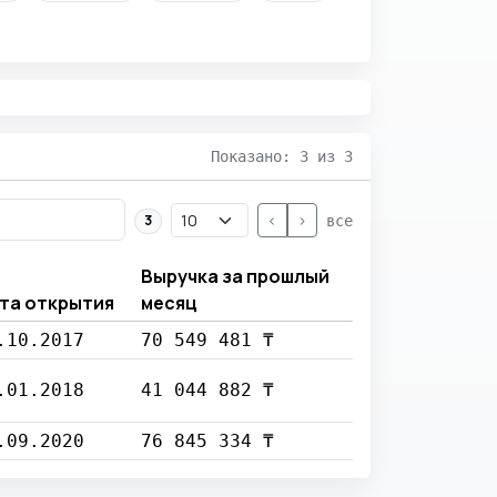
Показано: 3 из 3
<
>
3
все
Выручка за прошлый
та открытия
месяц
.10.2017
70 549 481 ₸
.01.2018
41 044 882 ₸
.09.2020
76 845 334 ₸