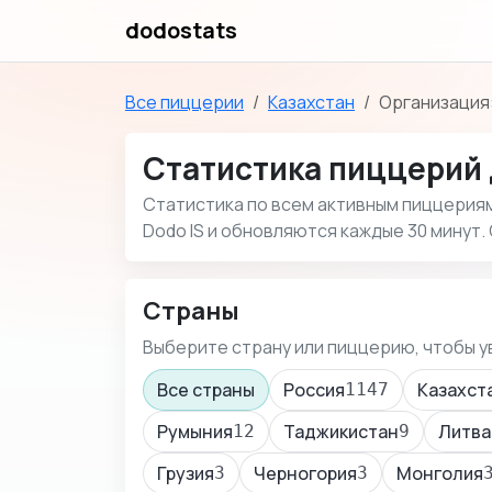
dodostats
Все пиццерии
Казахстан
Организация
Статистика пиццерий 
Статистика по всем активным пиццериям 
Dodo IS и обновляются каждые 30 минут. 
Страны
Выберите страну или пиццерию, чтобы у
Все страны
Россия
Казахст
1147
Румыния
Таджикистан
Литва
12
9
Грузия
Черногория
Монголия
3
3