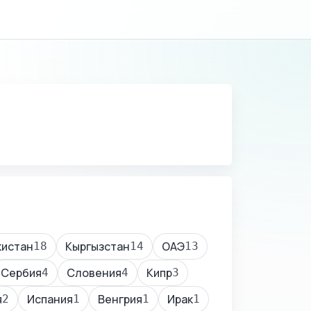
кистан
Кыргызстан
ОАЭ
18
14
13
Сербия
Словения
Кипр
4
4
3
я
Испания
Венгрия
Ирак
2
1
1
1