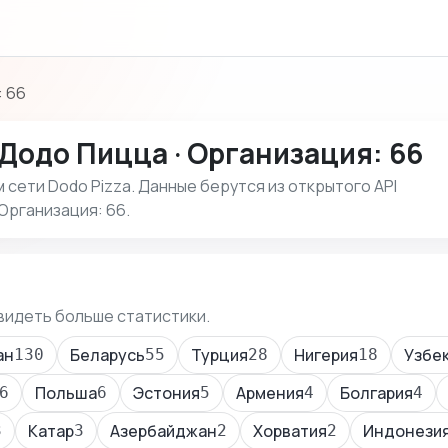
: 66
Додо Пицца · Организация: 66
сети Dodo Pizza. Данные берутся из открытого API
Организация: 66.
видеть больше статистики.
ан
Беларусь
Турция
Нигерия
Узбе
130
55
28
18
Польша
Эстония
Армения
Болгария
6
6
5
4
4
Катар
Азербайджан
Хорватия
Индонези
3
3
2
2