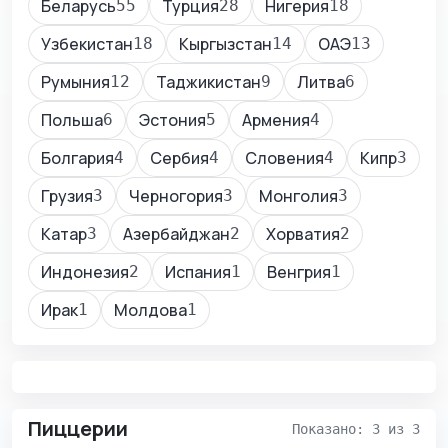
Беларусь
Турция
Нигерия
55
28
18
Узбекистан
Кыргызстан
ОАЭ
18
14
13
Румыния
Таджикистан
Литва
12
9
6
Польша
Эстония
Армения
6
5
4
Болгария
Сербия
Словения
Кипр
4
4
4
3
Грузия
Черногория
Монголия
3
3
3
Катар
Азербайджан
Хорватия
3
2
2
Индонезия
Испания
Венгрия
2
1
1
Ирак
Молдова
1
1
Пиццерии
Показано: 3 из 3