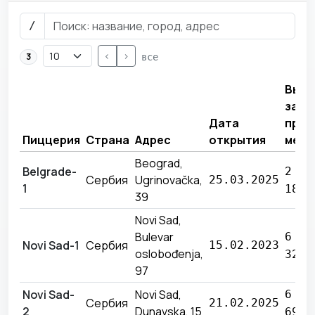
/
<
>
3
все
Выру
за
Дата
прош
Пиццерия
Страна
Адрес
открытия
меся
Beograd,
Belgrade-
2 41
Сербия
Ugrinovačka,
25.03.2025
1
182 
39
Novi Sad,
Bulevar
6 31
Novi Sad-1
Сербия
15.02.2023
oslobođenja,
327 
97
Novi Sad-
Novi Sad,
6 35
Сербия
21.02.2025
2
Dunavska, 15
691 