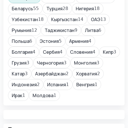
Беларусь
Турция
Нигерия
55
28
18
Узбекистан
Кыргызстан
ОАЭ
18
14
13
Румыния
Таджикистан
Литва
12
9
6
Польша
Эстония
Армения
6
5
4
Болгария
Сербия
Словения
Кипр
4
4
4
3
Грузия
Черногория
Монголия
3
3
3
Катар
Азербайджан
Хорватия
3
2
2
Индонезия
Испания
Венгрия
2
1
1
Ирак
Молдова
1
1