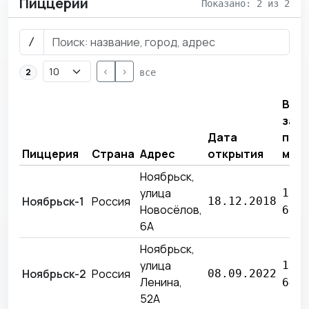
Пиццерии
Показано: 2 из 2
/
<
>
2
все
Выр
за
Дата
про
Пиццерия
Страна
Адрес
открытия
мес
Ноябрьск,
улица
11 
Ноябрьск-1
Россия
18.12.2018
Новосёлов,
632
6А
Ноябрьск,
улица
13 
Ноябрьск-2
Россия
08.09.2022
Ленина,
646
52А