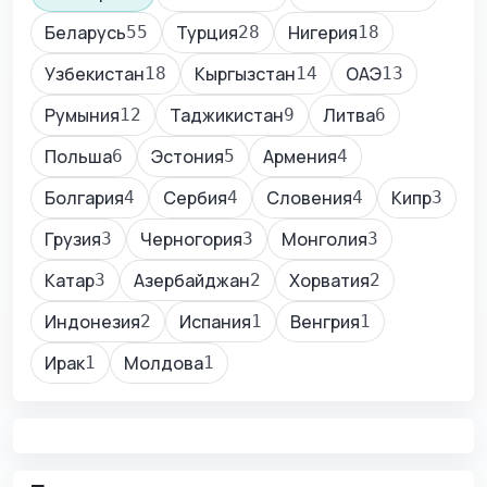
Беларусь
Турция
Нигерия
55
28
18
Узбекистан
Кыргызстан
ОАЭ
18
14
13
Румыния
Таджикистан
Литва
12
9
6
Польша
Эстония
Армения
6
5
4
Болгария
Сербия
Словения
Кипр
4
4
4
3
Грузия
Черногория
Монголия
3
3
3
Катар
Азербайджан
Хорватия
3
2
2
Индонезия
Испания
Венгрия
2
1
1
Ирак
Молдова
1
1