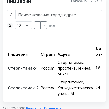
Пиццерии
Показано: 2 из 2
/
<
>
2
все
Дата
Пиццерия
Страна
Адрес
откры
Стерлитамак,
Стерлитамак-1
Россия
проспект Ленина,
16.03
40АК1
Стерлитамак,
Стерлитамак-2
Россия
Коммунистическая
24.12
улица, 51
© 2020-2026
Владислав Иващенко