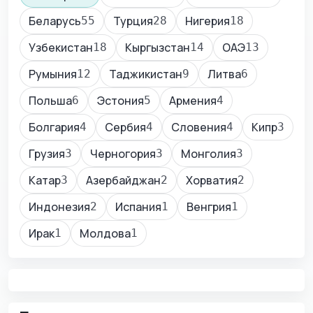
Беларусь
Турция
Нигерия
55
28
18
Узбекистан
Кыргызстан
ОАЭ
18
14
13
Румыния
Таджикистан
Литва
12
9
6
Польша
Эстония
Армения
6
5
4
Болгария
Сербия
Словения
Кипр
4
4
4
3
Грузия
Черногория
Монголия
3
3
3
Катар
Азербайджан
Хорватия
3
2
2
Индонезия
Испания
Венгрия
2
1
1
Ирак
Молдова
1
1