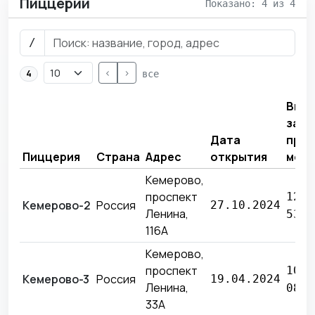
Пиццерии
Показано: 4 из 4
/
<
>
4
все
Выру
за
Дата
про
Пиццерия
Страна
Адрес
открытия
меся
Кемерово,
проспект
12 2
Кемерово-2
Россия
27.10.2024
Ленина,
538 
116А
Кемерово,
проспект
10 8
Кемерово-3
Россия
19.04.2024
Ленина,
082 
33А