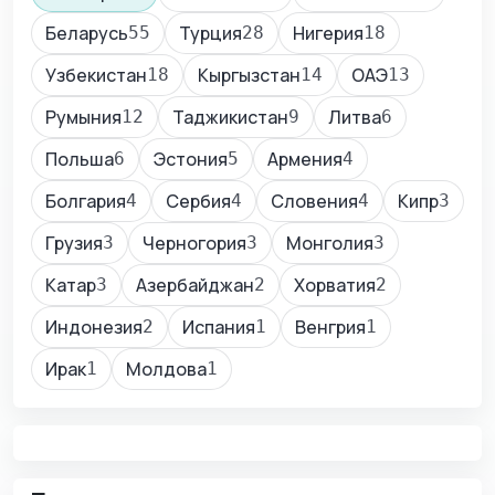
Беларусь
Турция
Нигерия
55
28
18
Узбекистан
Кыргызстан
ОАЭ
18
14
13
Румыния
Таджикистан
Литва
12
9
6
Польша
Эстония
Армения
6
5
4
Болгария
Сербия
Словения
Кипр
4
4
4
3
Грузия
Черногория
Монголия
3
3
3
Катар
Азербайджан
Хорватия
3
2
2
Индонезия
Испания
Венгрия
2
1
1
Ирак
Молдова
1
1