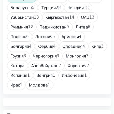
Беларусь
Турция
Нигерия
55
28
18
Узбекистан
Кыргызстан
ОАЭ
18
14
13
Румыния
Таджикистан
Литва
12
9
6
Польша
Эстония
Армения
6
5
4
Болгария
Сербия
Словения
Кипр
4
4
4
3
Грузия
Черногория
Монголия
3
3
3
Катар
Азербайджан
Хорватия
3
2
2
Испания
Венгрия
Индонезия
1
1
1
Ирак
Молдова
1
1