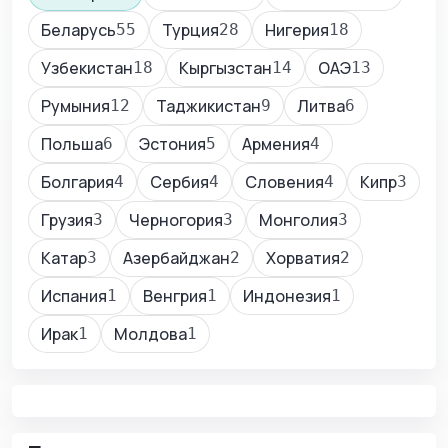
Беларусь
Турция
Нигерия
55
28
18
Узбекистан
Кыргызстан
ОАЭ
18
14
13
Румыния
Таджикистан
Литва
12
9
6
Польша
Эстония
Армения
6
5
4
Болгария
Сербия
Словения
Кипр
4
4
4
3
Грузия
Черногория
Монголия
3
3
3
Катар
Азербайджан
Хорватия
3
2
2
Испания
Венгрия
Индонезия
1
1
1
Ирак
Молдова
1
1