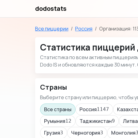
dodostats
Все пиццерии
Россия
Организация: 11
Статистика пиццерий 
Статистика по всем активным пиццериям 
Dodo IS и обновляются каждые 30 минут. 
Страны
Выберите страну или пиццерию, чтобы у
Все страны
Россия
Казахст
1147
Румыния
Таджикистан
Литва
12
9
Грузия
Черногория
Монголия
3
3