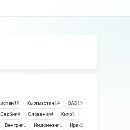
кистан
Кыргызстан
ОАЭ
18
14
13
Сербия
Словения
Кипр
4
4
3
Венгрия
Индонезия
Ирак
1
1
1