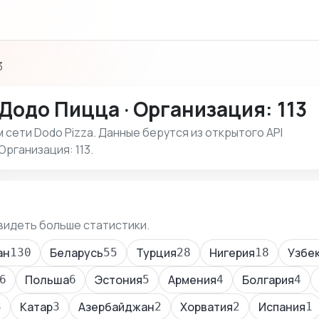
3
Додо Пицца · Организация: 113
сети Dodo Pizza. Данные берутся из открытого API
Организация: 113.
видеть больше статистики.
ан
Беларусь
Турция
Нигерия
Узбе
130
55
28
18
Польша
Эстония
Армения
Болгария
6
6
5
4
4
Катар
Азербайджан
Хорватия
Испания
3
3
2
2
1