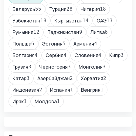
Беларусь
Турция
Нигерия
55
28
18
Узбекистан
Кыргызстан
ОАЭ
18
14
13
Румыния
Таджикистан
Литва
12
9
6
Польша
Эстония
Армения
6
5
4
Болгария
Сербия
Словения
Кипр
4
4
4
3
Грузия
Черногория
Монголия
3
3
3
Катар
Азербайджан
Хорватия
3
2
2
Индонезия
Испания
Венгрия
2
1
1
Ирак
Молдова
1
1