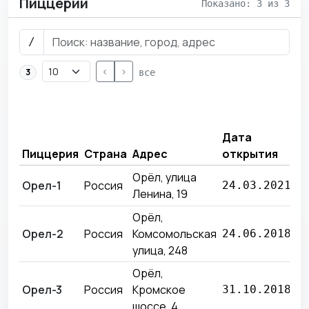
Пиццерии
Показано: 3 из 3
/
<
>
3
все
В
з
Дата
п
Пиццерия
Страна
Адрес
открытия
м
Орёл, улица
9
Орел-1
Россия
24.03.2021
Ленина, 19
9
Орёл,
6
Орел-2
Россия
Комсомольская
24.06.2018
7
улица, 248
Орёл,
9
Орел-3
Россия
Кромское
31.10.2018
₽
шоссе, 4