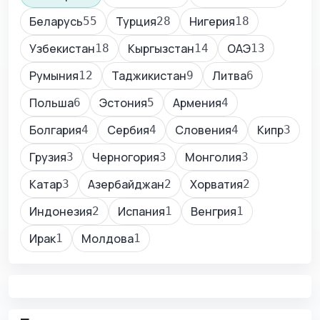
Беларусь
Турция
Нигерия
55
28
18
Узбекистан
Кыргызстан
ОАЭ
18
14
13
Румыния
Таджикистан
Литва
12
9
6
Польша
Эстония
Армения
6
5
4
Болгария
Сербия
Словения
Кипр
4
4
4
3
Грузия
Черногория
Монголия
3
3
3
Катар
Азербайджан
Хорватия
3
2
2
Индонезия
Испания
Венгрия
2
1
1
Ирак
Молдова
1
1