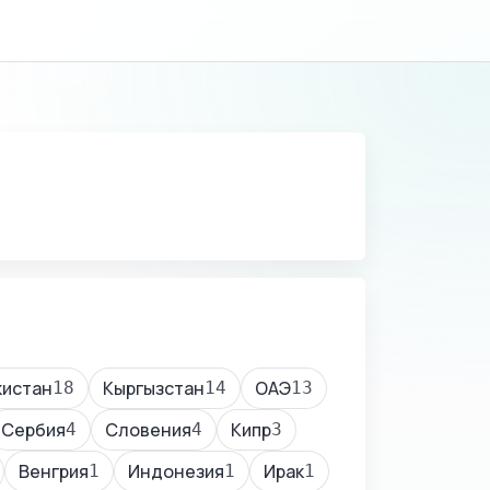
кистан
Кыргызстан
ОАЭ
18
14
13
Сербия
Словения
Кипр
4
4
3
Венгрия
Индонезия
Ирак
1
1
1