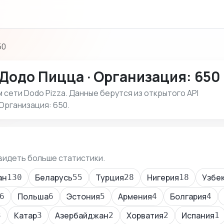
50
Додо Пицца · Организация: 650
сети Dodo Pizza. Данные берутся из открытого API
 Организация: 650.
видеть больше статистики.
ан
Беларусь
Турция
Нигерия
Узбе
130
55
28
18
Польша
Эстония
Армения
Болгария
6
6
5
4
4
Катар
Азербайджан
Хорватия
Испания
3
3
2
2
1