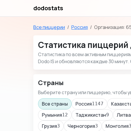
dodostats
Все пиццерии
Россия
Организация: 6
Статистика пиццерий 
Статистика по всем активным пиццериям 
Dodo IS и обновляются каждые 30 минут.
Страны
Выберите страну или пиццерию, чтобы у
Все страны
Россия
Казахст
1147
Румыния
Таджикистан
Литва
12
9
Грузия
Черногория
Монголия
3
3