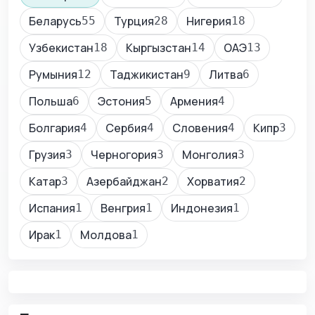
Беларусь
Турция
Нигерия
55
28
18
Узбекистан
Кыргызстан
ОАЭ
18
14
13
Румыния
Таджикистан
Литва
12
9
6
Польша
Эстония
Армения
6
5
4
Болгария
Сербия
Словения
Кипр
4
4
4
3
Грузия
Черногория
Монголия
3
3
3
Катар
Азербайджан
Хорватия
3
2
2
Испания
Венгрия
Индонезия
1
1
1
Ирак
Молдова
1
1