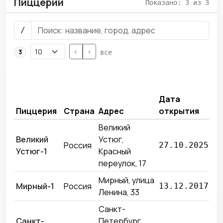
Пиццерии
Показано: 3 из 3
/
<
>
3
все
Вы
за
Дата
п
Пиццерия
Страна
Адрес
открытия
ме
Великий
Великий
Устюг,
7 
Россия
27.10.2025
Устюг-1
Красный
21
переулок, 17
Мирный, улица
6 
Мирный-1
Россия
13.12.2017
Ленина, 33
55
Санкт-
Санкт-
Петербург,