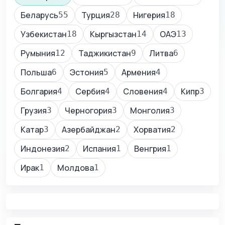
Беларусь
Турция
Нигерия
55
28
18
Узбекистан
Кыргызстан
ОАЭ
18
14
13
Румыния
Таджикистан
Литва
12
9
6
Польша
Эстония
Армения
6
5
4
Болгария
Сербия
Словения
Кипр
4
4
4
3
Грузия
Черногория
Монголия
3
3
3
Катар
Азербайджан
Хорватия
3
2
2
Индонезия
Испания
Венгрия
2
1
1
Ирак
Молдова
1
1