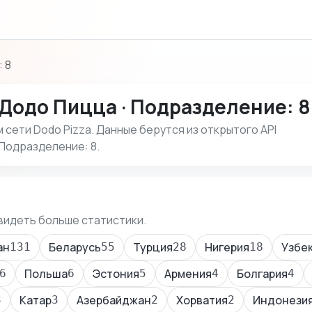
 8
Додо Пицца · Подразделение: 8
сети Dodo Pizza. Данные берутся из открытого API
 Подразделение: 8.
видеть больше статистики.
ан
Беларусь
Турция
Нигерия
Узбе
131
55
28
18
Польша
Эстония
Армения
Болгария
6
6
5
4
4
Катар
Азербайджан
Хорватия
Индонези
3
3
2
2