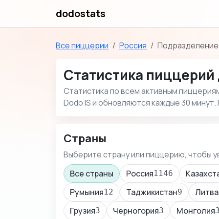
dodostats
Все пиццерии
Россия
Подразделение:
Статистика пиццерий 
Статистика по всем активным пиццериям 
Dodo IS и обновляются каждые 30 минут.
Страны
Выберите страну или пиццерию, чтобы у
Все страны
Россия
Казахст
1146
Румыния
Таджикистан
Литва
12
9
Грузия
Черногория
Монголия
3
3