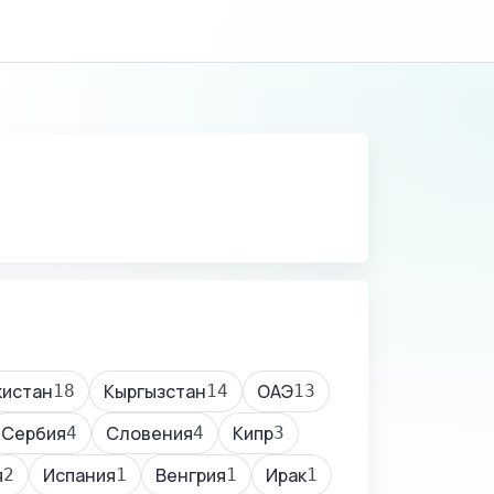
кистан
Кыргызстан
ОАЭ
18
14
13
Сербия
Словения
Кипр
4
4
3
я
Испания
Венгрия
Ирак
2
1
1
1