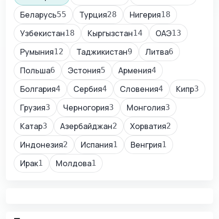
Беларусь
Турция
Нигерия
55
28
18
Узбекистан
Кыргызстан
ОАЭ
18
14
13
Румыния
Таджикистан
Литва
12
9
6
Польша
Эстония
Армения
6
5
4
Болгария
Сербия
Словения
Кипр
4
4
4
3
Грузия
Черногория
Монголия
3
3
3
Катар
Азербайджан
Хорватия
3
2
2
Индонезия
Испания
Венгрия
2
1
1
Ирак
Молдова
1
1