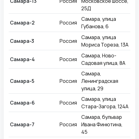
Самара-13
Россия
Московское шоссе,
05
25Д
Самара, улица
Самара-2
Россия
17
Губанова, 6
Самара, улица
Самара-3
Россия
27
Мориса Тореза, 13А
Самара, Ново-
Самара-4
Россия
23
Садовая улица, 8А
Самара,
Самара-5
Россия
Ленинградская
06
улица, 29
Самара, улица
Самара-6
Россия
03
Стара-Загора, 124А
Самара, бульвар
Самара-7
Россия
Ивана Финютина,
18
45