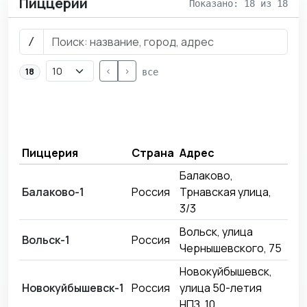
Пиццерии
Показано: 18 из 18
/
<
>
18
все
Да
Пиццерия
Страна
Адрес
от
Балаково,
Балаково-1
Россия
Трнавская улица,
09
3/3
Вольск, улица
Вольск-1
Россия
11
Чернышевского, 75
Новокуйбышевск,
Новокуйбышевск-1
Россия
улица 50-летия
10
НПЗ, 10