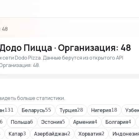
 48
Додо Пицца · Организация: 48
сети Dodo Pizza. Данные берутся из открытого API
Организация: 48.
видеть больше статистики.
ан
Беларусь
Турция
Нигерия
Узбе
131
55
28
18
Польша
Эстония
Армения
Болгария
6
6
5
4
4
Катар
Азербайджан
Хорватия
Индонези
3
3
2
2