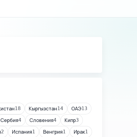
кистан
Кыргызстан
ОАЭ
18
14
13
Сербия
Словения
Кипр
4
4
3
я
Испания
Венгрия
Ирак
2
1
1
1