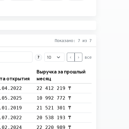
Показано: 7 из 7
<
>
7
все
Выручка за прошлый
та открытия
месяц
.04.2022
22 412 219 ₸
.05.2025
10 992 772 ₸
.01.2019
21 521 301 ₸
.07.2022
20 538 193 ₸
.02.2024
22 220 989 ₸