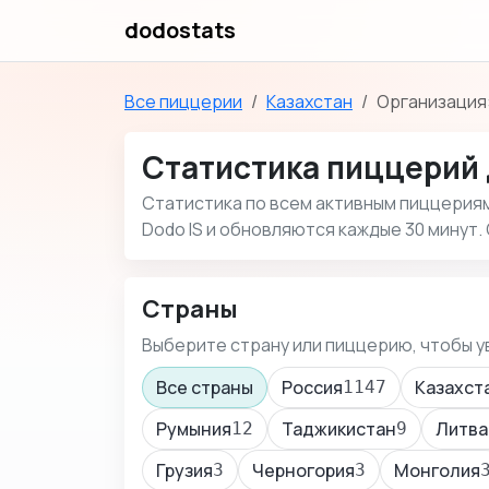
dodostats
Все пиццерии
Казахстан
Организация:
Статистика пиццерий 
Статистика по всем активным пиццериям 
Dodo IS и обновляются каждые 30 минут. 
Страны
Выберите страну или пиццерию, чтобы у
Все страны
Россия
Казахст
1147
Румыния
Таджикистан
Литва
12
9
Грузия
Черногория
Монголия
3
3